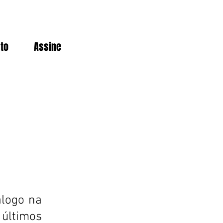
to
Assine
álogo na
 últimos